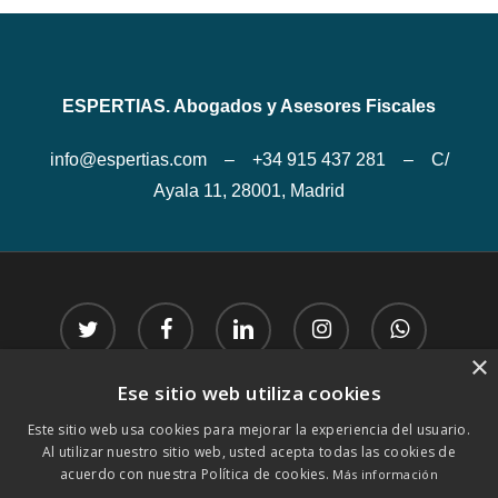
ESPERTIAS. Abogados y Asesores Fiscales
info@espertias.com – +34 915 437 281 – C/
Ayala 11, 28001, Madrid
twitter
facebook
linkedin
instagram
whatsapp
×
Ese sitio web utiliza cookies
phone
email
Este sitio web usa cookies para mejorar la experiencia del usuario.
Al utilizar nuestro sitio web, usted acepta todas las cookies de
acuerdo con nuestra Política de cookies.
Más información