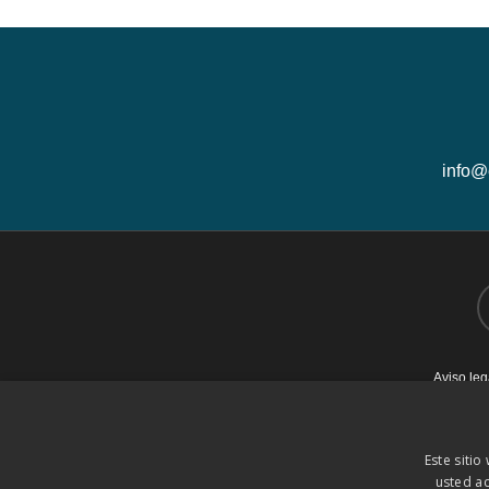
info@
tw
Aviso leg
Este sitio
usted ac