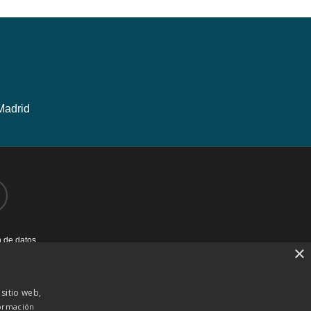
Madrid
n de datos
×
 sitio web,
ormación