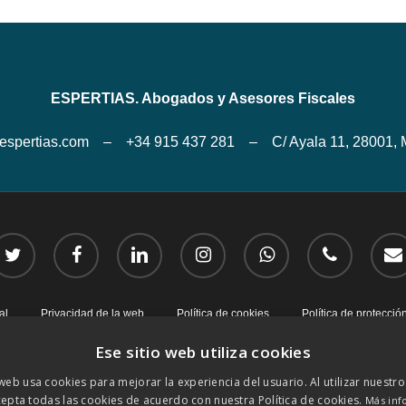
ESPERTIAS. Abogados y Asesores Fiscales
espertias.com – +34 915 437 281 – C/ Ayala 11, 28001, 
itter
facebook
linkedin
instagram
whatsapp
phone
email
al
Privacidad de la web
Política de cookies
Política de protecció
Ese sitio web utiliza cookies
 web usa cookies para mejorar la experiencia del usuario. Al utilizar nuestro
epta todas las cookies de acuerdo con nuestra Política de cookies.
Más inf