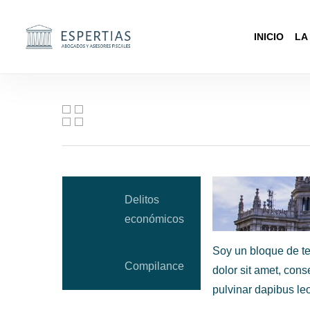
Skip
to
INICIO
LA
main
content
Delitos
económicos
Soy un bloque de te
Compilance
dolor sit amet, conse
pulvinar dapibus leo